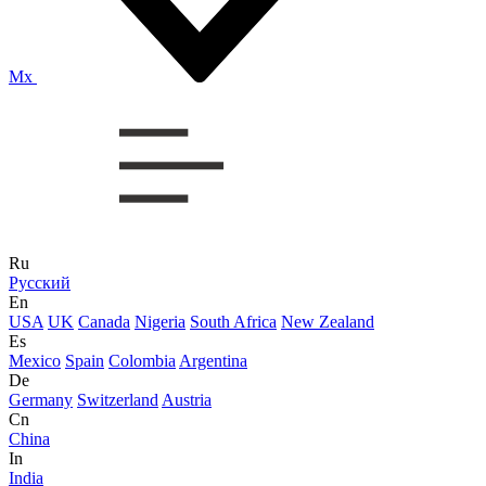
Mx
Ru
Русский
En
USA
UK
Canada
Nigeria
South Africa
New Zealand
Es
Mexico
Spain
Colombia
Argentina
De
Germany
Switzerland
Austria
Cn
China
In
India