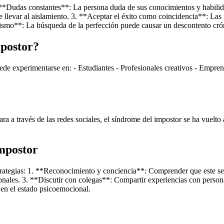
**Dudas constantes**: La persona duda de sus conocimientos y habilida
 llevar al aislamiento. 3. **Aceptar el éxito como coincidencia**: Las p
 mismo**: La búsqueda de la perfección puede causar un descontento cr
mpostor?
ede experimentarse en: - Estudiantes - Profesionales creativos - Emprend
a a través de las redes sociales, el síndrome del impostor se ha vuelt
impostor
strategias: 1. **Reconocimiento y conciencia**: Comprender que este se
sonales. 3. **Discutir con colegas**: Compartir experiencias con person
 en el estado psicoemocional.