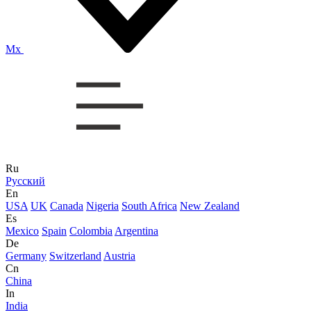
Mx
Ru
Русский
En
USA
UK
Canada
Nigeria
South Africa
New Zealand
Es
Mexico
Spain
Colombia
Argentina
De
Germany
Switzerland
Austria
Cn
China
In
India