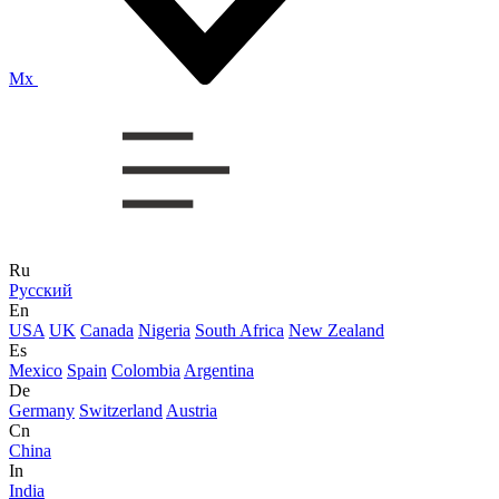
Mx
Ru
Русский
En
USA
UK
Canada
Nigeria
South Africa
New Zealand
Es
Mexico
Spain
Colombia
Argentina
De
Germany
Switzerland
Austria
Cn
China
In
India