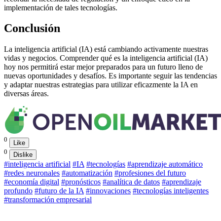
implementación de tales tecnologías.
Conclusión
La inteligencia artificial (IA) está cambiando activamente nuestras
vidas y negocios. Comprender qué es la inteligencia artificial (IA)
hoy nos permitirá estar mejor preparados para un futuro lleno de
nuevas oportunidades y desafíos. Es importante seguir las tendencias
y adaptar nuestras estrategias para utilizar eficazmente la IA en
diversas áreas.
0
Like
0
Dislike
#inteligencia artificial
#IA
#tecnologías
#aprendizaje automático
#redes neuronales
#automatización
#profesiones del futuro
#economía digital
#pronósticos
#analítica de datos
#aprendizaje
profundo
#futuro de la IA
#innovaciones
#tecnologías inteligentes
#transformación empresarial