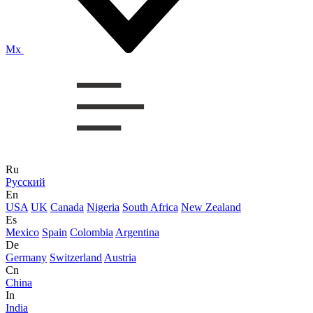
Mx
Ru
Русский
En
USA
UK
Canada
Nigeria
South Africa
New Zealand
Es
Mexico
Spain
Colombia
Argentina
De
Germany
Switzerland
Austria
Cn
China
In
India