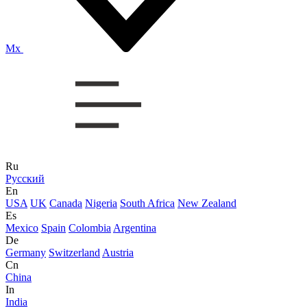
Mx
Ru
Русский
En
USA
UK
Canada
Nigeria
South Africa
New Zealand
Es
Mexico
Spain
Colombia
Argentina
De
Germany
Switzerland
Austria
Cn
China
In
India