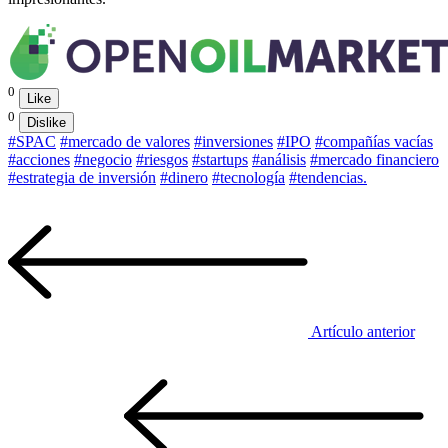
0
Like
0
Dislike
#SPAC
#mercado de valores
#inversiones
#IPO
#compañías vacías
#acciones
#negocio
#riesgos
#startups
#análisis
#mercado financiero
#estrategia de inversión
#dinero
#tecnología
#tendencias.
Artículo anterior