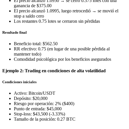
El precio alcanzó 1.0950 → se cerró 0.375 lotes con una
ganancia de $375.00
El precio alcanzó 1.0995, luego retrocedió → se movió el
stop a saldo cero
Los restantes 0.75 lotes se cerraron sin pérdidas
Resultado final
Beneficio total: $562.50
RR efectivo: 0.75 (en lugar de una posible pérdida al
mantener todo)
Comodidad psicológica por los beneficios asegurados
Ejemplo 2: Trading en condiciones de alta volatilidad
Condiciones iniciales
Activo: Bitcoin/USDT
Depósito: $20,000
Riesgo por operación: 2% ($400)
Punto de entrada: $45,000
Stop-loss: $43,500 (-3.33%)
Tamaño de la posición: 0.27 BTC