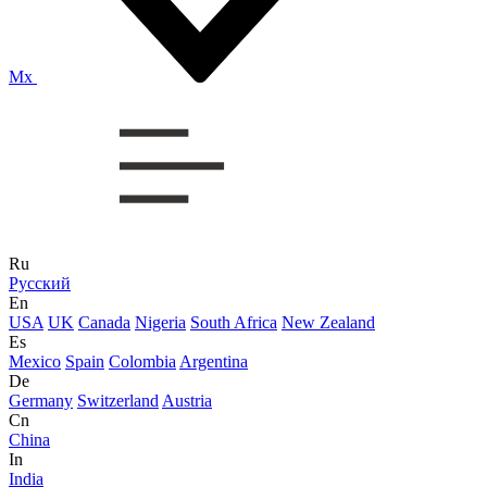
Mx
Ru
Русский
En
USA
UK
Canada
Nigeria
South Africa
New Zealand
Es
Mexico
Spain
Colombia
Argentina
De
Germany
Switzerland
Austria
Cn
China
In
India