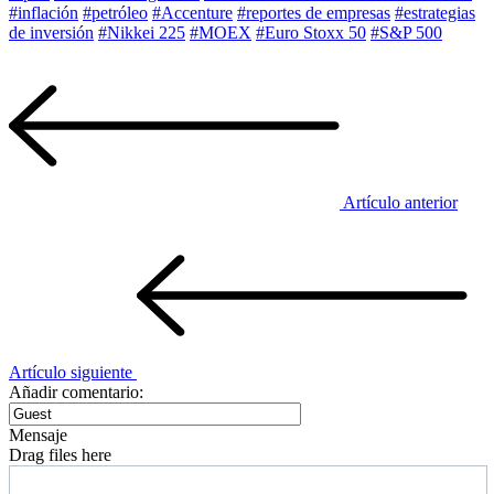
#inflación
#petróleo
#Accenture
#reportes de empresas
#estrategias
de inversión
#Nikkei 225
#MOEX
#Euro Stoxx 50
#S&P 500
Artículo anterior
Artículo siguiente
Añadir comentario:
Mensaje
Drag files here