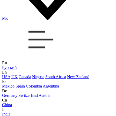
Mx
Ru
Русский
En
USA
UK
Canada
Nigeria
South Africa
New Zealand
Es
Mexico
Spain
Colombia
Argentina
De
Germany
Switzerland
Austria
Cn
China
In
India