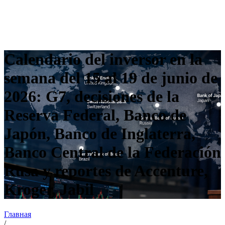
Calendario del inversor en la
semana del 15 al 19 de junio de
2026: G7, decisiones de la
Reserva Federal, Banco de
Japón, Banco de Inglaterra,
Banco Central de la Federación
Rusa y reportes de Accenture,
Kroger, Jabil
Главная
/