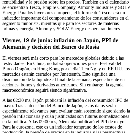
rentabilidad y la presión sobre los precios. También en el calendario
se encuentran Tesco, Empire Company, Almonty Industries y SOLV
Energy. Para los inversores europeos, el informe de Tesco será un
indicador importante del comportamiento de los consumidores en el
segmento minorista, mientras que para los sectores de materias
primas y energía, Almonty y SOLV Energy despertarán interés.
Viernes, 19 de junio: inflación en Japón, PPI de
Alemania y decisión del Banco de Rusia
El viernes será más corto para los mercados globales debido a las
festividades. En China, no habrá operaciones por el Festival del
Barco Dragón, en Hong Kong por el día Tuen Ng, y en EE.UU. los
mercados estarán cerrados por Juneteenth. Esto significa una
disminución de la liquidez al final de la semana, especialmente en
acciones, bonos y derivados americanos. Sin embargo, la agenda
macroeconómica seguirá siendo significativa.
A las 02:30 ms, Japón publicará la inflación del consumidor IPC de
mayo. Tras la decisión del Banco de Japón, estos datos serán
especialmente relevantes para evaluar cuán sostenido sigue siendo la
presión inflacionaria y cuán justificadas son futuras normalizaciones
en la política. A las 09:00 ms, Alemania publicará el PPI de mayo.
Para la eurozona, este es un indicador temprano de los costos de
producción, la presión de precios en la industria y las perspectivas