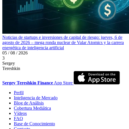
Noticias de startups e inversiones de capital de riesgo: jueves, 6 de
agosto de 2026 – mega ronda nuclear de Valar Atomics y la carrera
energética de inteligencia artificial
05 / 08 / 2026
3
Sergey
Tereshkin
Sergey Tereshkin Finance
App Store
Perfil
Inteligencia de Mercado
Blog de Análisis
Cobertura Mediática
Vídeos
FAQ
Base de Conocimiento
Contacto