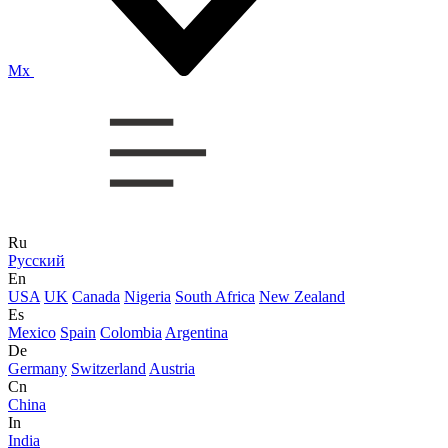
Mx
Ru
Русский
En
USA
UK
Canada
Nigeria
South Africa
New Zealand
Es
Mexico
Spain
Colombia
Argentina
De
Germany
Switzerland
Austria
Cn
China
In
India