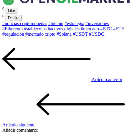
0
Like
0
Dislike
#noticias criptomonedas
#bitcoin
#estrategia
#inversiones
#Ethereum
#stablecoins
#activos digitales
#mercado
#BTC
#ETF
#regulación
#mercado cripto
#Solana
#USDT
#USDC
Artículo anterior
Artículo siguiente
Añadir comentario: