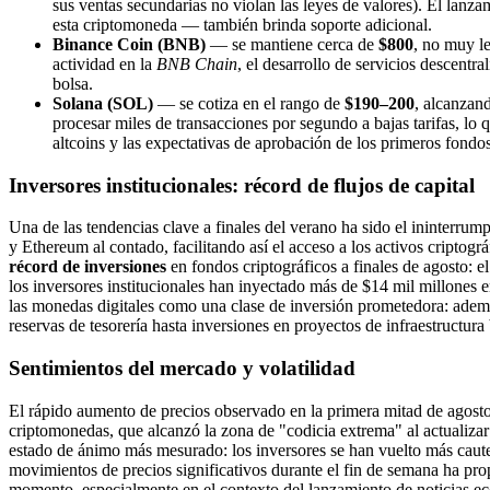
sus ventas secundarias no violan las leyes de valores). El la
esta criptomoneda — también brinda soporte adicional.
Binance Coin (BNB)
— se mantiene cerca de
$800
, no muy le
actividad en la
BNB Chain
, el desarrollo de servicios descentr
bolsa.
Solana (SOL)
— se cotiza en el rango de
$190–200
, alcanzan
procesar miles de transacciones por segundo a bajas tarifas, lo 
altcoins y las expectativas de aprobación de los primeros fondo
Inversores institucionales: récord de flujos de capital
Una de las tendencias clave a finales del verano ha sido el ininterru
y Ethereum al contado, facilitando así el acceso a los activos criptogr
récord de inversiones
en fondos criptográficos a finales de agosto: 
los inversores institucionales han inyectado más de $14 mil millones 
las monedas digitales como una clase de inversión prometedora: ademá
reservas de tesorería hasta inversiones en proyectos de infraestructu
Sentimientos del mercado y volatilidad
El rápido aumento de precios observado en la primera mitad de agosto
criptomonedas, que alcanzó la zona de "codicia extrema" al actualizar
estado de ánimo más mesurado: los inversores se han vuelto más cautel
movimientos de precios significativos durante el fin de semana ha pro
momento, especialmente en el contexto del lanzamiento de noticias ec