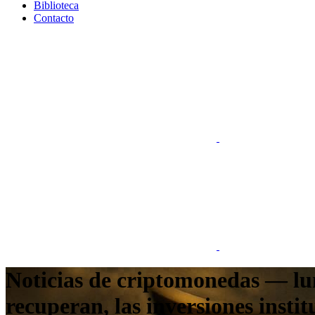
Biblioteca
Contacto
Noticias de criptomonedas — lune
recuperan, las inversiones instit