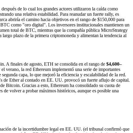
espués de lo cual los grandes actores utilizaron la caída como
strando una relativa estabilidad. Para reanudar un fuerte rally, es
arca abriría el camino hacia objetivos en el rango de $150,000 para
 BTC como "oro digital". Los inversores institucionales mantienen un
lumen total de BTC, mientras que la compañía pública MicroStrategy
 a largo plazo de la primera criptomoneda y alimentan la tendencia al
coin. A finales de agosto, ETH se consolida en el rango de
$4,600–
 el verano, la red Ethereum implementó una serie de importantes
egunda capa, lo que mejoró la eficiencia y escalabilidad de la red.
s de Ether al contado en EE. UU. provocó un fuerte aflujo de capital.
s de Bitcoin. Gracias a esto, Ethereum ha consolidado su cuota de
es de volver a probar máximos históricos, aunque es posible una
nación de la incertidumbre legal en EE. UU. (el tribunal confirmó que