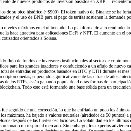
nzamiento de nuevos productos de inversión basados en XRP — recientem
jos de su pico histórico (~$900). El token nativo de Binance se ha forta
alizados y el uso de BNB para el pago de tarifas sostienen la demanda por
do niveles máximos en el último año. La plataforma de alto rendimiento 
que la hace atractiva para aplicaciones DeFi y NFT. El aumento en el pr
s cotizados orientados a Solana.
mpido flujo de fondos de inversores institucionales al sector de cripto
áficos para los grandes jugadores y conduciendo a un aflujo de nuevo capi
el total de entradas en productos basados en BTC y ETH durante el mes f
en criptomonedas, superando significativamente las cifras de años anter
s de los ETFs, están ganando popularidad otras formas de participación
ra blockchain. Todo esto está formando una base sólida para un crecimien
 fue seguido de una corrección, lo que ha enfriado un poco los ánimos 
 los máximos, ha bajado a valores neutrales (alrededor de 50 puntos) a 
osos después de las fuertes oscilaciones. La volatilidad en los últimos 
porcionado un respiro al mercado. Sin embargo, los expertos advierten 
onómicas importantes o decisiones regulatorias. Se recomienda a los tr