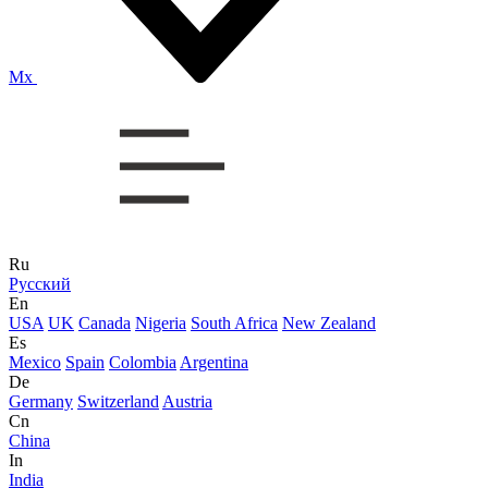
Mx
Ru
Русский
En
USA
UK
Canada
Nigeria
South Africa
New Zealand
Es
Mexico
Spain
Colombia
Argentina
De
Germany
Switzerland
Austria
Cn
China
In
India