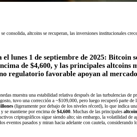
 consolida, altcoins se recuperan, las inversiones institucionales crec
 el lunes 1 de septiembre de 2025: Bitcoin s
encima de $4,600, y las principales altcoins
orno regulatorio favorable apoyan al mercado
das muestra una estabilidad relativa después de las turbulencias de pr
osto, tuvo una corrección a ~$109,000, pero luego recuperó parte de l
illones
(ligeramente por debajo de los niveles récord), lo que indica un
ió y se mantiene por encima de
$4,600
. Muchas de las principales
altcoi
s activos criptográficos sigue siendo alto; sin embargo, la volatilidad d
 los eventos pasados y miran hacia adelante con cautela, considerando 