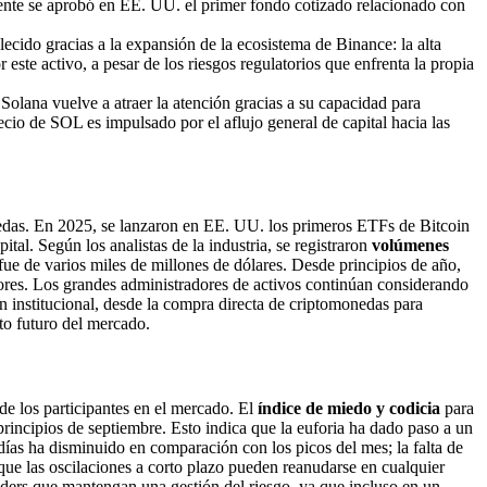
ente se aprobó en EE. UU. el primer fondo cotizado relacionado con
lecido gracias a la expansión de la ecosistema de Binance: la alta
 este activo, a pesar de los riesgos regulatorios que enfrenta la propia
Solana vuelve a atraer la atención gracias a su capacidad para
ecio de SOL es impulsado por el aflujo general de capital hacia las
monedas. En 2025, se lanzaron en EE. UU. los primeros ETFs de Bitcoin
tal. Según los analistas de la industria, se registraron
volúmenes
ue de varios miles de millones de dólares. Desde principios de año,
iores. Los grandes administradores de activos continúan considerando
 institucional, desde la compra directa de criptomonedas para
to futuro del mercado.
de los participantes en el mercado. El
índice de miedo y codicia
para
principios de septiembre. Esto indica que la euforia ha dado paso a un
días ha disminuido en comparación con los picos del mes; la falta de
que las oscilaciones a corto plazo pueden reanudarse en cualquier
aders que mantengan una gestión del riesgo, ya que incluso en un