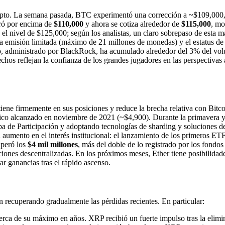
ripto. La semana pasada, BTC experimentó una corrección a ~$109,000, d
eró por encima de
$110,000
y ahora se cotiza alrededor de
$115,000
, mo
el nivel de $125,000; según los analistas, un claro sobrepaso de esta m
la emisión limitada (máximo de 21 millones de monedas) y el estatus de
do, administrado por BlackRock, ha acumulado alrededor del 3% del vo
chos reflejan la confianza de los grandes jugadores en las perspectivas
ntiene firmemente en sus posiciones y reduce la brecha relativa con Bit
órico alcanzado en noviembre de 2021 (~$4,900). Durante la primavera y
de Participación y adoptando tecnologías de sharding y soluciones de s
umento en el interés institucional: el lanzamiento de los primeros ETF
uperó los
$4 mil millones
, más del doble de lo registrado por los fondo
iones descentralizadas. En los próximos meses, Ether tiene posibilidad
ar ganancias tras el rápido ascenso.
án recuperando gradualmente las pérdidas recientes. En particular:
erca de su máximo en años. XRP recibió un fuerte impulso tras la elimi