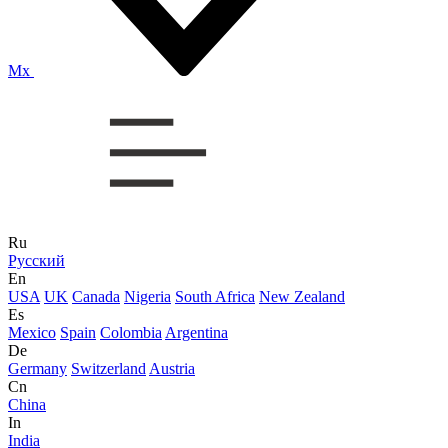
Mx
Ru
Русский
En
USA
UK
Canada
Nigeria
South Africa
New Zealand
Es
Mexico
Spain
Colombia
Argentina
De
Germany
Switzerland
Austria
Cn
China
In
India