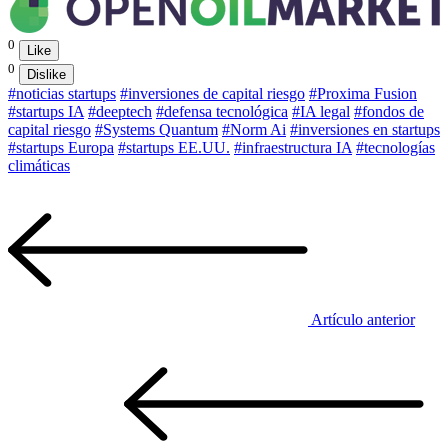
0
Like
0
Dislike
#noticias startups
#inversiones de capital riesgo
#Proxima Fusion
#startups IA
#deeptech
#defensa tecnológica
#IA legal
#fondos de
capital riesgo
#Systems Quantum
#Norm Ai
#inversiones en startups
#startups Europa
#startups EE.UU.
#infraestructura IA
#tecnologías
climáticas
Artículo anterior