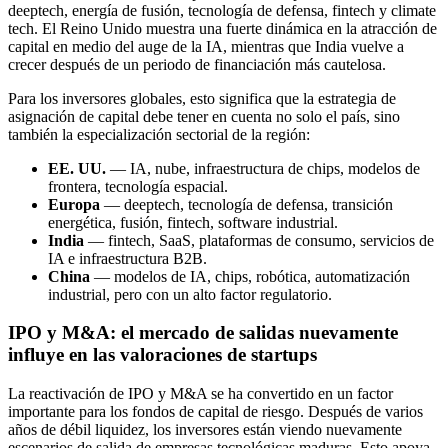
deeptech, energía de fusión, tecnología de defensa, fintech y climate
tech. El Reino Unido muestra una fuerte dinámica en la atracción de
capital en medio del auge de la IA, mientras que India vuelve a
crecer después de un periodo de financiación más cautelosa.
Para los inversores globales, esto significa que la estrategia de
asignación de capital debe tener en cuenta no solo el país, sino
también la especialización sectorial de la región:
EE. UU.
— IA, nube, infraestructura de chips, modelos de
frontera, tecnología espacial.
Europa
— deeptech, tecnología de defensa, transición
energética, fusión, fintech, software industrial.
India
— fintech, SaaS, plataformas de consumo, servicios de
IA e infraestructura B2B.
China
— modelos de IA, chips, robótica, automatización
industrial, pero con un alto factor regulatorio.
IPO y M&A: el mercado de salidas nuevamente
influye en las valoraciones de startups
La reactivación de IPO y M&A se ha convertido en un factor
importante para los fondos de capital de riesgo. Después de varios
años de débil liquidez, los inversores están viendo nuevamente
escenarios de salida de empresas tecnológicas maduras. Esto apoya