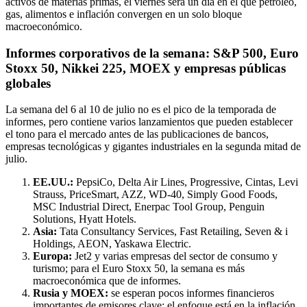
activos de materias primas, el viernes será un día en el que petróleo,
gas, alimentos e inflación convergen en un solo bloque
macroeconómico.
Informes corporativos de la semana: S&P 500, Euro
Stoxx 50, Nikkei 225, MOEX y empresas públicas
globales
La semana del 6 al 10 de julio no es el pico de la temporada de
informes, pero contiene varios lanzamientos que pueden establecer
el tono para el mercado antes de las publicaciones de bancos,
empresas tecnológicas y gigantes industriales en la segunda mitad de
julio.
EE.UU.:
PepsiCo, Delta Air Lines, Progressive, Cintas, Levi
Strauss, PriceSmart, AZZ, WD-40, Simply Good Foods,
MSC Industrial Direct, Enerpac Tool Group, Penguin
Solutions, Hyatt Hotels.
Asia:
Tata Consultancy Services, Fast Retailing, Seven & i
Holdings, AEON, Yaskawa Electric.
Europa:
Jet2 y varias empresas del sector de consumo y
turismo; para el Euro Stoxx 50, la semana es más
macroeconómica que de informes.
Rusia y MOEX:
se esperan pocos informes financieros
importantes de emisores clave; el enfoque está en la inflación,