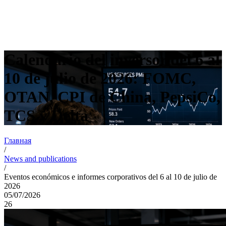
Calendario del inversor del 6 al
10 de julio de 2026: FOMC,
OTAN, CPI de China, PepsiCo,
TCS y Delta
Главная
/
News and publications
/
Eventos económicos e informes corporativos del 6 al 10 de julio de
2026
05/07/2026
26