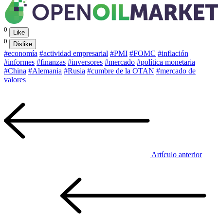
0
Like
0
Dislike
#economía
#actividad empresarial
#PMI
#FOMC
#inflación
#informes
#finanzas
#inversores
#mercado
#política monetaria
#China
#Alemania
#Rusia
#cumbre de la OTAN
#mercado de
valores
Artículo anterior