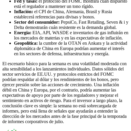
Fed y tasas:
el protocolo del FOMC mostrará cuán dispuesto
está el regulador a mantener un tono rígido.
Inflación:
el CPI de China, Alemania, Brasil y Rusia
establecerá referencias para divisas y bonos.
Sector del consumidor:
PepsiCo, Fast Retailing, Seven & i y
Delta demostrarán cuán resistente es la demanda global.
Energia:
EIA, API, WASDE e inventarios de gas influirán en
los mercados de materias y en las expectativas de inflación.
Geopolítica:
la cumbre de la OTAN en Ankara y la actividad
diplomática de China en Europa podrían aumentar el interés
en los sectores de defensa, infraestructura y energía.
El escenario básico para la semana es una volatilidad moderada con
alta sensibilidad a los lanzamientos individuales. Datos sólidos del
sector servicios de EE.UU. y protocolos estrictos del FOMC
podrían respaldar al dólar y los rendimientos de los bonos, pero
ejercer presión sobre las acciones de crecimiento. Una inflación
débil en China y Europa, por el contrario, podría aumentar las
expectativas de apoyo por parte de los reguladores y mejorar el
sentimiento en activos de riesgo. Para el inversor a largo plazo, la
conclusión clave es simple: la semana no está sobrecargada de
informes, pero está llena de señales que ayudarán a entender la
dirección de los mercados antes de la fase principal de la temporada
de informes corporativos de julio.