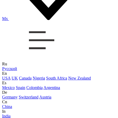
Mx
Ru
Русский
En
USA
UK
Canada
Nigeria
South Africa
New Zealand
Es
Mexico
Spain
Colombia
Argentina
De
Germany
Switzerland
Austria
Cn
China
In
India