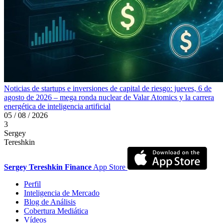
Noticias de startups e inversiones de capital de riesgo: jueves, 6 de
agosto de 2026 – mega ronda nuclear de Valar Atomics y la carrera
energética de inteligencia artificial
05 / 08 / 2026
3
Sergey
Tereshkin
Sergey Tereshkin Finance
App Store
Perfil
Inteligencia de Mercado
Blog de Análisis
Cobertura Mediática
Vídeos