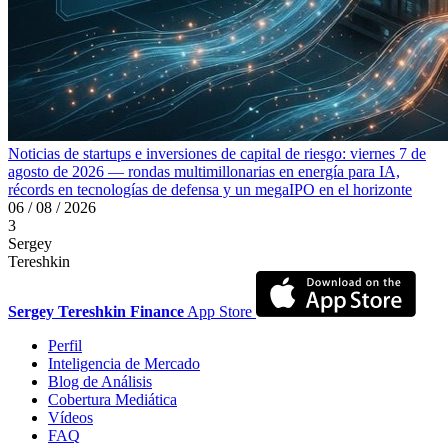
Noticias de startups e inversiones de capital de riesgo: viernes 7 de
agosto de 2026 — rondas multimillonarias en energía para IA,
récords en tecnologías de defensa y un megaIPO en el horizonte
06 / 08 / 2026
3
Sergey
Tereshkin
Sergey Tereshkin Finance
App Store
Perfil
Inteligencia de Mercado
Blog de Análisis
Cobertura Mediática
Vídeos
FAQ