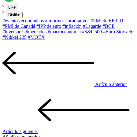
0
Like
0
Dislike
#eventos económicos
#informes corporativos
#PMI de EE.UU.
#PMI de Canadá
#IPP de euro
#inflación
#Lagarde
#BCE
#inversores
#mercados
#macroeconomía
#S&P 500
#Euro Stoxx 50
#Nikkei 225
#MOEX
Artículo anterior
Artículo siguiente
Añadir comentario: