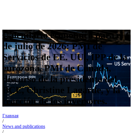
Calendario económico para el 6
de julio de 2026: PMI de
Servicios de EE. UU., IPP de la
eurozona, PMI de Canadá,
discurso de la presidenta del
BCE, Christine Lagarde, y la
reacción de los inversores.
Главная
/
News and publications
/