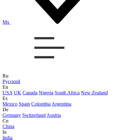
Mx
Ru
Русский
En
USA
UK
Canada
Nigeria
South Africa
New Zealand
Es
Mexico
Spain
Colombia
Argentina
De
Germany
Switzerland
Austria
Cn
China
In
India