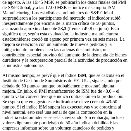
de agosto. A las 16:45 MSK se publicarán los datos finales del PMI
de S&P Global, y a las 17:00 MSK el índice más amplio ISM
Manufacturing. Las estadísticas preliminares de S&P Global
sorprendieron a los participantes del mercado: el indicador subió
inesperadamente por encima de la marca crítica de 50 puntos,
alcanzando aproximadamente
53,3
(frente a 49,8 en julio). Esto
significa que, según esta evaluación, la industria manufacturera
estadounidense creció en agosto por primera vez en seis meses. La
mejora se relaciona con un aumento de nuevos pedidos y la
mitigación de problemas en las cadenas de suministro; una
contribución especial provino del aumento de la demanda de bienes
duraderos y la recuperación parcial de la actividad de producción en
la industria automotriz.
Al mismo tiempo, se prevé que el índice
ISM
, que se calcula en el
Instituto de Gestión de Suministros de EE. UU., siga estando por
debajo de 50 puntos, aunque probablemente mostrará alguna
mejora. En julio, el PMI manufacturero de ISM fue de 48,0 – el
quinto valor consecutivo que indica contracción en la producción.
Se espera que en agosto este indicador se eleve cerca de 49-50
puntos. Si el índice ISM supera las expectativas y se aproxima al
nivel neutral, esto será una señal de que la contracción en la
industria estadounidense se está suavizando. Sin embargo, incluso
valores ligeramente por debajo de 50 aún indican debilidad: las
empresas informan sobre un volumen cauteloso de pedidos y