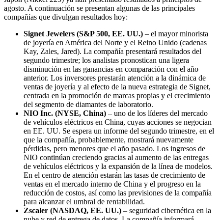
agosto. A continuación se presentan algunas de las principales
compañías que divulgan resultados hoy:
Signet Jewelers (S&P 500, EE. UU.)
– el mayor minorista
de joyería en América del Norte y el Reino Unido (cadenas
Kay, Zales, Jared). La compañía presentará resultados del
segundo trimestre; los analistas pronostican una ligera
disminución en las ganancias en comparación con el año
anterior. Los inversores prestarán atención a la dinámica de
ventas de joyería y al efecto de la nueva estrategia de Signet,
centrada en la promoción de marcas propias y el crecimiento
del segmento de diamantes de laboratorio.
NIO Inc. (NYSE, China)
– uno de los líderes del mercado
de vehículos eléctricos en China, cuyas acciones se negocian
en EE. UU. Se espera un informe del segundo trimestre, en el
que la compañía, probablemente, mostrará nuevamente
pérdidas, pero menores que el año pasado. Los ingresos de
NIO continúan creciendo gracias al aumento de las entregas
de vehículos eléctricos y la expansión de la línea de modelos.
En el centro de atención estarán las tasas de crecimiento de
ventas en el mercado interno de China y el progreso en la
reducción de costos, así como las previsiones de la compañía
para alcanzar el umbral de rentabilidad.
Zscaler (NASDAQ, EE. UU.)
– seguridad cibernética en la
nube y red de entrega de datos. La compañía informará