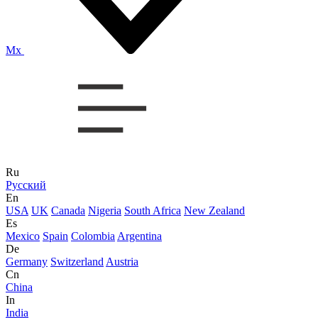
Mx
Ru
Русский
En
USA
UK
Canada
Nigeria
South Africa
New Zealand
Es
Mexico
Spain
Colombia
Argentina
De
Germany
Switzerland
Austria
Cn
China
In
India