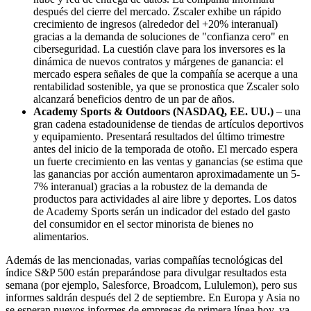
después del cierre del mercado. Zscaler exhibe un rápido
crecimiento de ingresos (alrededor del +20% interanual)
gracias a la demanda de soluciones de "confianza cero" en
ciberseguridad. La cuestión clave para los inversores es la
dinámica de nuevos contratos y márgenes de ganancia: el
mercado espera señales de que la compañía se acerque a una
rentabilidad sostenible, ya que se pronostica que Zscaler solo
alcanzará beneficios dentro de un par de años.
Academy Sports & Outdoors (NASDAQ, EE. UU.)
– una
gran cadena estadounidense de tiendas de artículos deportivos
y equipamiento. Presentará resultados del último trimestre
antes del inicio de la temporada de otoño. El mercado espera
un fuerte crecimiento en las ventas y ganancias (se estima que
las ganancias por acción aumentaron aproximadamente un 5-
7% interanual) gracias a la robustez de la demanda de
productos para actividades al aire libre y deportes. Los datos
de Academy Sports serán un indicador del estado del gasto
del consumidor en el sector minorista de bienes no
alimentarios.
Además de las mencionadas, varias compañías tecnológicas del
índice S&P 500 están preparándose para divulgar resultados esta
semana (por ejemplo, Salesforce, Broadcom, Lululemon), pero sus
informes saldrán después del 2 de septiembre. En Europa y Asia no
se esperan nuevos informes de empresas de primera línea hoy, ya