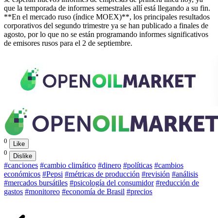
que la temporada de informes semestrales allí está llegando a su fin.
**En el mercado ruso (índice MOEX)**, los principales resultados
corporativos del segundo trimestre ya se han publicado a finales de
agosto, por lo que no se están programando informes significativos
de emisores rusos para el 2 de septiembre.
0
Like
0
Dislike
#canciones
#cambio climático
#dinero
#políticas
#cambios
económicos
#Pepsi
#métricas de producción
#revisión
#análisis
#mercados bursátiles
#psicología del consumidor
#reducción de
gastos
#monitoreo
#economía de Brasil
#precios