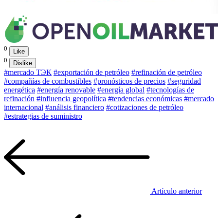
0
Like
0
Dislike
#mercado TЭК
#exportación de petróleo
#refinación de petróleo
#compañías de combustibles
#pronósticos de precios
#seguridad
energética
#energía renovable
#energía global
#tecnologías de
refinación
#influencia geopolítica
#tendencias económicas
#mercado
internacional
#análisis financiero
#cotizaciones de petróleo
#estrategias de suministro
Artículo anterior