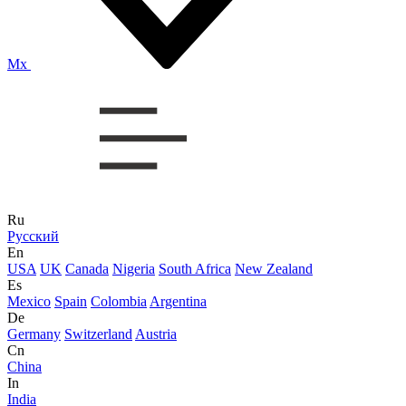
Mx
Ru
Русский
En
USA
UK
Canada
Nigeria
South Africa
New Zealand
Es
Mexico
Spain
Colombia
Argentina
De
Germany
Switzerland
Austria
Cn
China
In
India