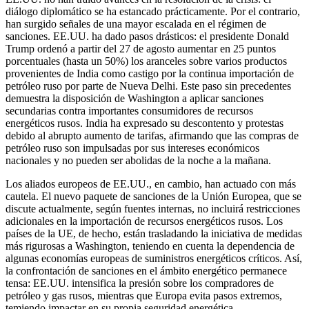
diálogo diplomático se ha estancado prácticamente. Por el contrario,
han surgido señales de una mayor escalada en el régimen de
sanciones. EE.UU. ha dado pasos drásticos: el presidente Donald
Trump ordenó a partir del 27 de agosto aumentar en 25 puntos
porcentuales (hasta un 50%) los aranceles sobre varios productos
provenientes de India como castigo por la continua importación de
petróleo ruso por parte de Nueva Delhi. Este paso sin precedentes
demuestra la disposición de Washington a aplicar sanciones
secundarias contra importantes consumidores de recursos
energéticos rusos. India ha expresado su descontento y protestas
debido al abrupto aumento de tarifas, afirmando que las compras de
petróleo ruso son impulsadas por sus intereses económicos
nacionales y no pueden ser abolidas de la noche a la mañana.
Los aliados europeos de EE.UU., en cambio, han actuado con más
cautela. El nuevo paquete de sanciones de la Unión Europea, que se
discute actualmente, según fuentes internas, no incluirá restricciones
adicionales en la importación de recursos energéticos rusos. Los
países de la UE, de hecho, están trasladando la iniciativa de medidas
más rigurosas a Washington, teniendo en cuenta la dependencia de
algunas economías europeas de suministros energéticos críticos. Así,
la confrontación de sanciones en el ámbito energético permanece
tensa: EE.UU. intensifica la presión sobre los compradores de
petróleo y gas rusos, mientras que Europa evita pasos extremos,
temiendo impactar en su propia seguridad energética.