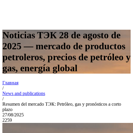
Noticias TЭК 28 de agosto de
2025 — mercado de productos
petroleros, precios de petróleo y
gas, energía global
Главная
/
News and publications
/
Resumen del mercado TЭК: Petróleo, gas y pronósticos a corto
plazo
27/08/2025
2259