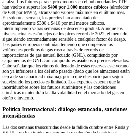
al alza. Los futuros para el próximo mes en el hub neerlandés TTF
han vuelto a superar los
$400 por 1,000 metros cúbicos
(alrededor
de €38 por MWh), alcanzando valores máximos en el último mes.
En solo una semana, los precios han aumentado de
aproximadamente $380 a $410 por mil metros cúbicos,
interrumpiendo varias semanas de descenso gradual. Aunque los
niveles actuales están lejos de los picos récord de 2022, el mercado
sigue siendo extremadamente sensible a cualquier factor de riesgo.
Los países europeos continúan teniendo que compensar los
volúmenes perdidos de gas ruso a través de récords de
importaciones de gas natural licuado (GNL), compitiendo por
cargamentos de GNL con compradores asiáticos a precios elevados.
Cabe señalar que los ritmos de llenado de estas reservas este verano
son ya inferiores a los del año pasado (dado que los almacenes están
cerca de su capacidad máxima), por lo que el espacio para seguir
suavizando los precios es limitado. Los expertos esperan que la
incertidumbre sobre los futuros suministros y las condiciones
climáticas mantendrán la alta volatilidad en el mercado del gas en
otoño e invierno.
Política Internacional: diálogo estancado, sanciones
intensificadas
Las dos semanas transcurridas desde la fallida cumbre entre Rusia y
EE.UU. no han traído avances en la resolución de la crisis: el