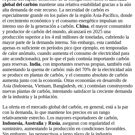
global del carbón
mantiene una relativa estabilidad gracias a la aún
alta demanda de este recurso. La necesidad de carbón es
especialmente grande en los países de la región Asia-Pacífico, donde
el crecimiento económico y el consumo energético impulsan un
intenso uso de la generación a carbón.
China
, el mayor consumidor
y productor de carbón del mundo, alcanzará en 2025 una
producción superior a los 4 mil millones de toneladas, cubriendo la
mayor parte de la demanda interna. Sin embargo, esta cantidad
apenas es suficiente en períodos pico (por ejemplo, en temporadas
de calor anómalo, cuando aumenta el consumo de electricidad para
aire acondicionado), por lo que el país continúa importando carbón
para reservas.
India
, con importantes reservas propias, también está
aumentando la quema de carbón: más del 70% de la electricidad aún
se produce en plantas de carbón, y el consumo absoluto de carbón
aumenta junto con la economía. Otras economías en desarrollo de
Asia (Indonesia, Vietnam, Bangladesh, etc.) continúan construyendo
nuevas plantas de carbón, intentando satisfacer la creciente demanda
de la industria y la población.
La oferta en el mercado global del carbón, en general, está a la par
con la demanda, lo que mantiene los precios en un rango
relativamente estrecho. Los mayores exportadores de carbón,
Indonesia, Australia
y
Rusia
, aseguran con regularidad el
suministro, aumentando la producción en condiciones favorables.
Sin embargo, las perspectivas a largo plazo de la industria