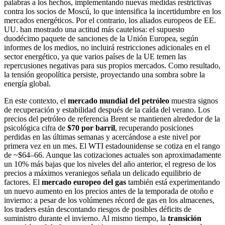
palabras a los hechos, implementando nuevas medidas restrictivas
contra los socios de Moscú, lo que intensifica la incertidumbre en los
mercados energéticos. Por el contrario, los aliados europeos de EE.
UU. han mostrado una actitud más cautelosa: el supuesto
duodécimo paquete de sanciones de la Unión Europea, según
informes de los medios, no incluirá restricciones adicionales en el
sector energético, ya que varios países de la UE temen las
repercusiones negativas para sus propios mercados. Como resultado,
la tensión geopolítica persiste, proyectando una sombra sobre la
energía global.
En este contexto, el
mercado mundial del petróleo
muestra signos
de recuperación y estabilidad después de la caída del verano. Los
precios del petróleo de referencia Brent se mantienen alrededor de la
psicológica cifra de
$70 por barril
, recuperando posiciones
perdidas en las últimas semanas y acercándose a este nivel por
primera vez en un mes. El WTI estadounidense se cotiza en el rango
de ~$64–66. Aunque las cotizaciones actuales son aproximadamente
un 10% más bajas que los niveles del año anterior, el regreso de los
precios a máximos veraniegos señala un delicado equilibrio de
factores. El
mercado europeo del gas
también está experimentando
un nuevo aumento en los precios antes de la temporada de otoño e
invierno: a pesar de los volúmenes récord de gas en los almacenes,
los traders están descontando riesgos de posibles déficits de
suministro durante el invierno. Al mismo tiempo, la
transición